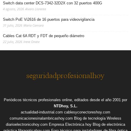
Switch data center DCS-7342-32D2X con 32 puertos 400G
4 agosto, 2026
Alvaro Llorente
Switch PoE Vi2616 de 16 puertos para videovigilancia
31 julio, 2026
Maria Camara
Cables Cat 6A RDT y FDT de pequeño diámetro
22 julio, 2026
Irene Onate
Periódicos técnicos profesionales online, editados desde el año 2001 por
NTDhoy, S.L.
actualidad-industrial.com
cablesyconectoreshoy.com
comunicacionesinalambricashoy.com
Blog de tecnología Wireless
diarioelectronicohoy.com
Empresa Electrónica hoy
Blog de electrónica
práctica
fibraopticahoy.com
Foro técnico para instaladores de fibra óptica