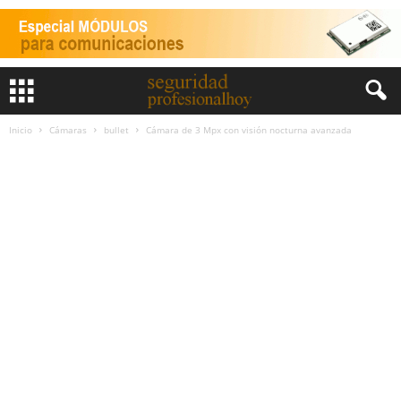
Inicio
Cámaras
bullet
Cámara de 3 Mpx con visión nocturna avanzada