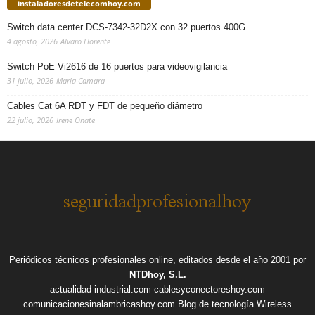
instaladoresdetelecomhoy.com
Switch data center DCS-7342-32D2X con 32 puertos 400G
4 agosto, 2026
Alvaro Llorente
Switch PoE Vi2616 de 16 puertos para videovigilancia
31 julio, 2026
Maria Camara
Cables Cat 6A RDT y FDT de pequeño diámetro
22 julio, 2026
Irene Onate
Periódicos técnicos profesionales online, editados desde el año 2001 por
NTDhoy, S.L.
actualidad-industrial.com
cablesyconectoreshoy.com
comunicacionesinalambricashoy.com
Blog de tecnología Wireless