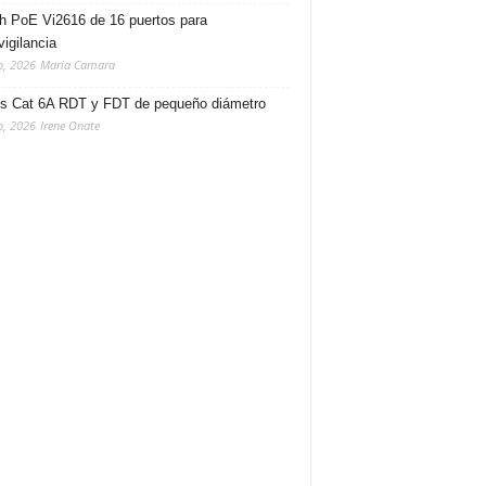
h PoE Vi2616 de 16 puertos para
vigilancia
o, 2026
Maria Camara
s Cat 6A RDT y FDT de pequeño diámetro
o, 2026
Irene Onate