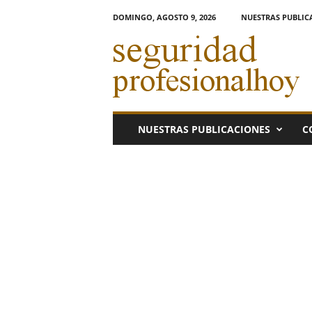
DOMINGO, AGOSTO 9, 2026
NUESTRAS PUBLIC
s
e
g
u
r
i
d
NUESTRAS PUBLICACIONES
C
a
d
p
r
o
f
e
s
i
o
n
a
l