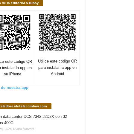
 de la editorial NTDhoy
Utilice este código QR
lice este código QR
para instalar la app en
a instalar la app en
Android
su iPhone
 de nuestra app
staladoresdetelecomhoy.com
h data center DCS-7342-32D2X con 32
os 400G
to, 2026
Alvaro Llorente