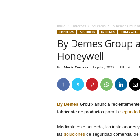
h
o
y
.
Inicio
Empresas
Acuerdos
By Demes Group an
c
EMPRESAS
ACUERDOS
BY DEMES
HONEYWELL
o
By Demes Group a
m
Honeywell
Por
Maria Camara
-
17 julio, 2020
7701
By Demes
Group
anuncia recientemente 
fabricante de productos para la
seguridad
Mediante este acuerdo, los instaladores y
las
soluciones
de seguridad comercial de