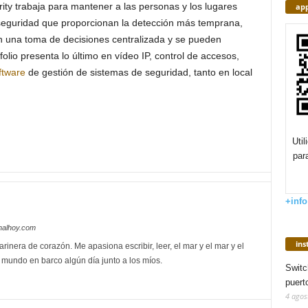
ty trabaja para mantener a las personas y los lugares
app
seguridad que proporcionan la detección más temprana,
n una toma de decisiones centralizada y se pueden
folio presenta lo último en vídeo IP, control de accesos,
ftware
de gestión de sistemas de seguridad, tanto en local
Uti
par
+info
nalhoy.com
in
rinera de corazón. Me apasiona escribir, leer, el mar y el mar y el
l mundo en barco algún día junto a los míos.
Switc
puert
4 agos