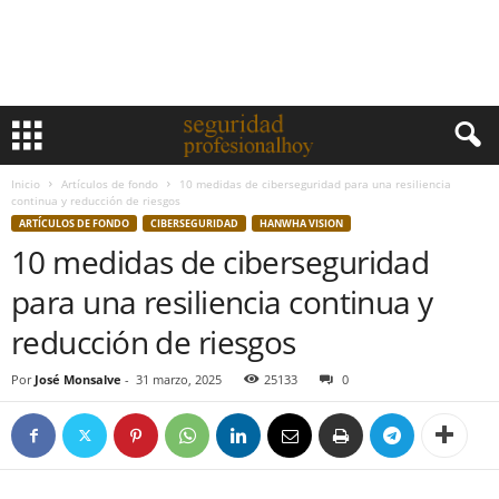
Inicio
Artículos de fondo
10 medidas de ciberseguridad para una resiliencia
continua y reducción de riesgos
ARTÍCULOS DE FONDO
CIBERSEGURIDAD
HANWHA VISION
10 medidas de ciberseguridad
para una resiliencia continua y
reducción de riesgos
Por
José Monsalve
-
31 marzo, 2025
25133
0