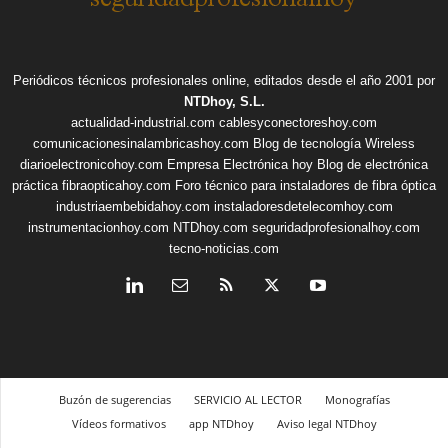
Periódicos técnicos profesionales online, editados desde el año 2001 por
NTDhoy, S.L.
actualidad-industrial.com
cablesyconectoreshoy.com
comunicacionesinalambricashoy.com
Blog de tecnología Wireless
diarioelectronicohoy.com
Empresa Electrónica hoy
Blog de electrónica
práctica
fibraopticahoy.com
Foro técnico para instaladores de fibra óptica
industriaembebidahoy.com
instaladoresdetelecomhoy.com
instrumentacionhoy.com
NTDhoy.com
seguridadprofesionalhoy.com
tecno-noticias.com
Buzón de sugerencias
SERVICIO AL LECTOR
Monografías
Vídeos formativos
app NTDhoy
Aviso legal NTDhoy