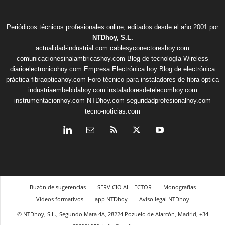
Periódicos técnicos profesionales online, editados desde el año 2001 por
NTDhoy, S.L.
actualidad-industrial.com
cablesyconectoreshoy.com
comunicacionesinalambricashoy.com
Blog de tecnología Wireless
diarioelectronicohoy.com
Empresa Electrónica hoy
Blog de electrónica
práctica
fibraopticahoy.com
Foro técnico para instaladores de fibra óptica
industriaembebidahoy.com
instaladoresdetelecomhoy.com
instrumentacionhoy.com
NTDhoy.com
seguridadprofesionalhoy.com
tecno-noticias.com
Buzón de sugerencias
SERVICIO AL LECTOR
Monografías
Vídeos formativos
app NTDhoy
Aviso legal NTDhoy
© NTDhoy, S.L., Segundo Mata 4A, 28224 Pozuelo de Alarcón, Madrid, +34