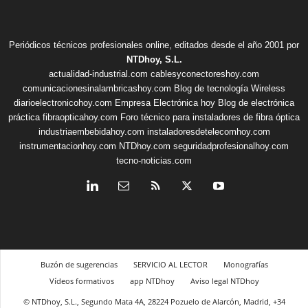
Periódicos técnicos profesionales online, editados desde el año 2001 por
NTDhoy, S.L.
actualidad-industrial.com
cablesyconectoreshoy.com
comunicacionesinalambricashoy.com
Blog de tecnología Wireless
diarioelectronicohoy.com
Empresa Electrónica hoy
Blog de electrónica
práctica
fibraopticahoy.com
Foro técnico para instaladores de fibra óptica
industriaembebidahoy.com
instaladoresdetelecomhoy.com
instrumentacionhoy.com
NTDhoy.com
seguridadprofesionalhoy.com
tecno-noticias.com
Buzón de sugerencias
SERVICIO AL LECTOR
Monografías
Vídeos formativos
app NTDhoy
Aviso legal NTDhoy
© NTDhoy, S.L., Segundo Mata 4A, 28224 Pozuelo de Alarcón, Madrid, +34