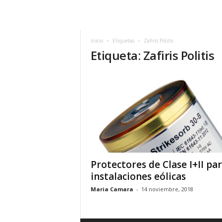
h
o
y
.
Inicio
Etiquetas
Zafiris Politis
Etiqueta: Zafiris Politis
c
o
m
Protectores de Clase I+II pa
instalaciones eólicas
Maria Camara
-
14 noviembre, 2018