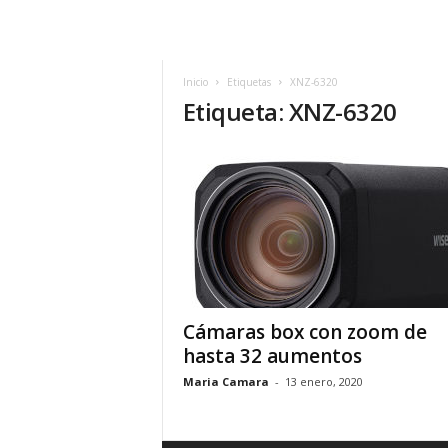
h
o
y
.
Inicio
Etiquetas
XNZ-6320
Etiqueta: XNZ-6320
c
o
m
Cámaras box con zoom de
hasta 32 aumentos
Maria Camara
-
13 enero, 2020