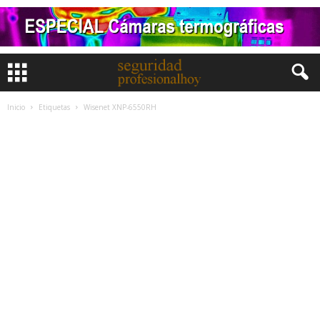
Inicio
Etiquetas
Wisenet XNP-6550RH