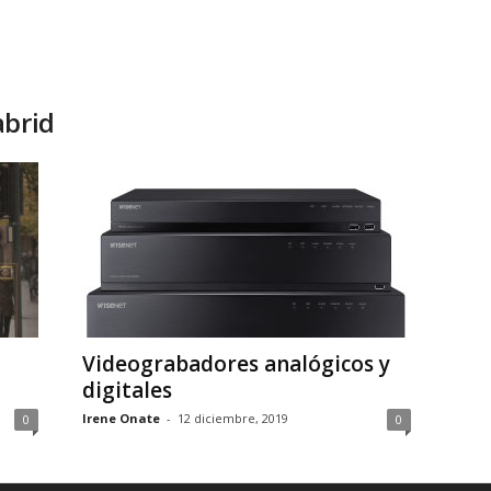
abrid
Videograbadores analógicos y
digitales
Irene Onate
-
12 diciembre, 2019
0
0