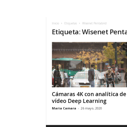
h
o
y
.
Inicio
Etiquetas
Wisenet Pentabrid
Etiqueta: Wisenet Pent
c
o
m
Cámaras 4K con analítica de
vídeo Deep Learning
Maria Camara
-
26 mayo, 2020