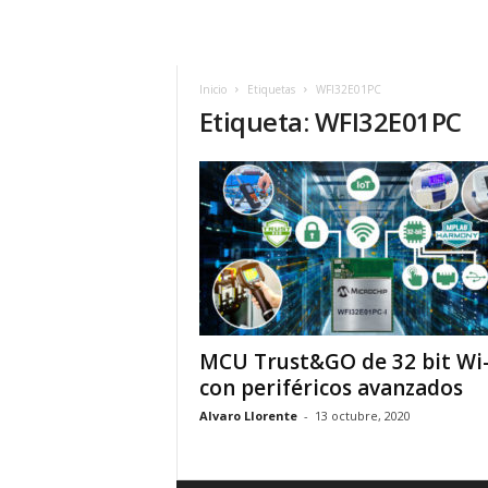
h
o
y
.
Inicio
Etiquetas
WFI32E01PC
Etiqueta: WFI32E01PC
c
o
m
MCU Trust&GO de 32 bit Wi-
con periféricos avanzados
Alvaro Llorente
-
13 octubre, 2020