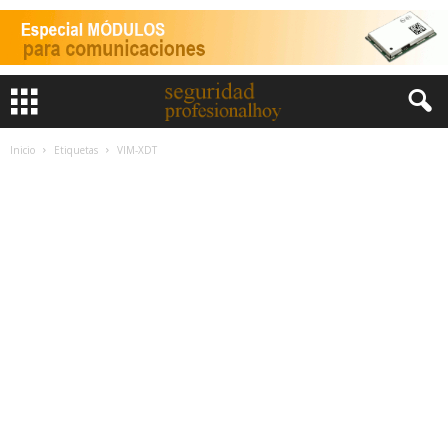
Inicio
Etiquetas
VIM-XDT