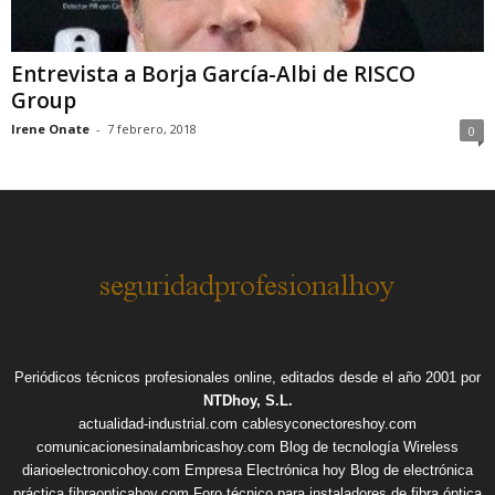
Entrevista a Borja García-Albi de RISCO
Group
Irene Onate
-
7 febrero, 2018
0
Periódicos técnicos profesionales online, editados desde el año 2001 por
NTDhoy, S.L.
actualidad-industrial.com
cablesyconectoreshoy.com
comunicacionesinalambricashoy.com
Blog de tecnología Wireless
diarioelectronicohoy.com
Empresa Electrónica hoy
Blog de electrónica
práctica
fibraopticahoy.com
Foro técnico para instaladores de fibra óptica