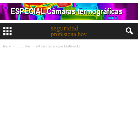
Inicio
Etiquetas
últimas tecnologías Multi-socket