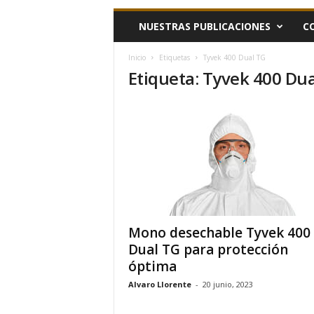
h
NUESTRAS PUBLICACIONES
C
o
y
.
Inicio
Etiquetas
Tyvek 400 Dual TG
Etiqueta: Tyvek 400 Du
c
o
m
Mono desechable Tyvek 400
Dual TG para protección
óptima
Alvaro Llorente
-
20 junio, 2023