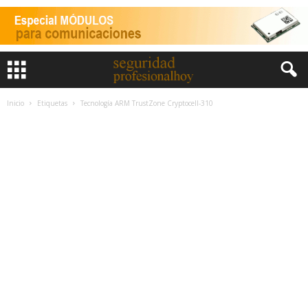
Inicio
Etiquetas
Tecnología ARM TrustZone Cryptocell-310