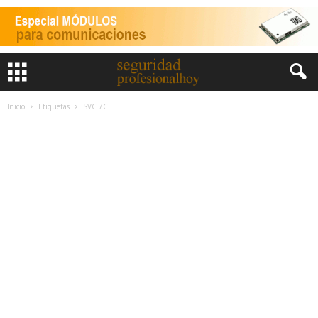
Inicio
Etiquetas
SVC 7C