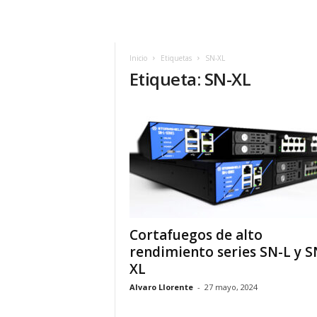
h
o
y
.
Inicio
Etiquetas
SN-XL
Etiqueta: SN-XL
c
o
m
Cortafuegos de alto
rendimiento series SN-L y S
XL
Alvaro Llorente
-
27 mayo, 2024