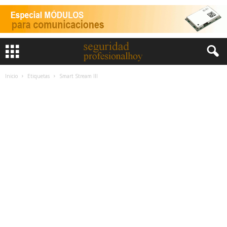
Inicio
Etiquetas
Smart Stream III