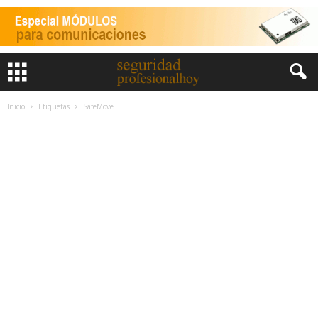
Inicio
Etiquetas
SafeMove