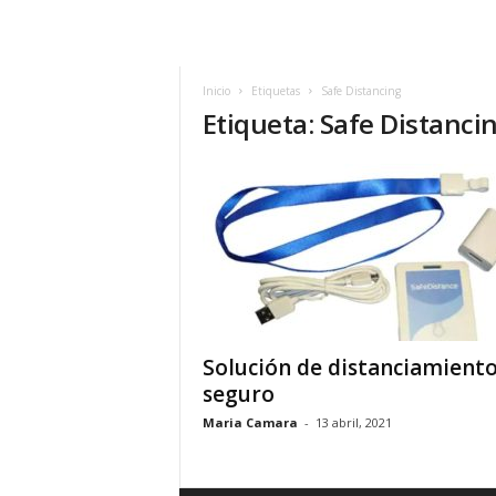
h
o
y
.
Inicio
Etiquetas
Safe Distancing
Etiqueta: Safe Distanci
c
o
m
Solución de distanciamient
seguro
Maria Camara
-
13 abril, 2021