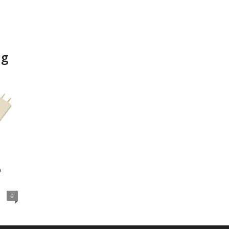
ng
o
0