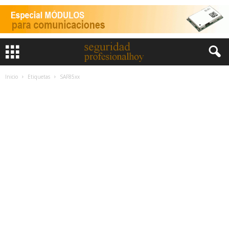
Inicio
Etiquetas
SAF85xx