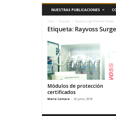
h
NUESTRAS PUBLICACIONES
C
o
y
.
Inicio
Etiquetas
Rayvoss Surge Protective Devices
Etiqueta: Rayvoss Surge
c
o
m
Módulos de protección
certificados
Maria Camara
-
20 junio, 2018