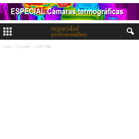
Inicio
Etiquetas
IXM TITAN