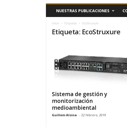
h
NUESTRAS PUBLICACIONES
C
o
y
.
Inicio
Etiquetas
EcoStruxure
Etiqueta: EcoStruxure
c
o
m
Sistema de gestión y
monitorización
medioambiental
Guillem Alsina
-
22 febrero, 2019