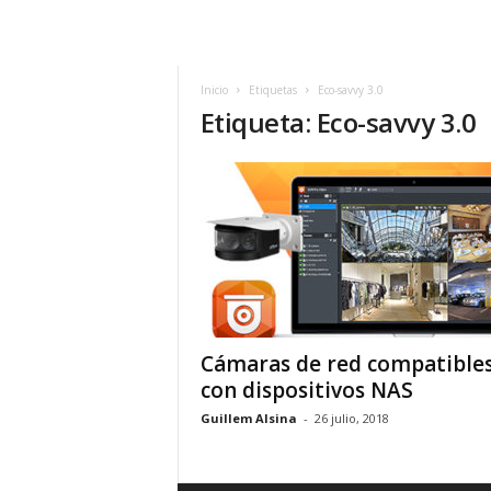
h
o
y
.
Inicio
Etiquetas
Eco-savvy 3.0
Etiqueta: Eco-savvy 3.0
c
o
m
Cámaras de red compatible
con dispositivos NAS
Guillem Alsina
-
26 julio, 2018