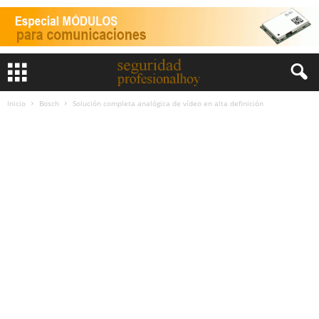
Inicio
Bosch
Solución completa analógica de vídeo en alta definición