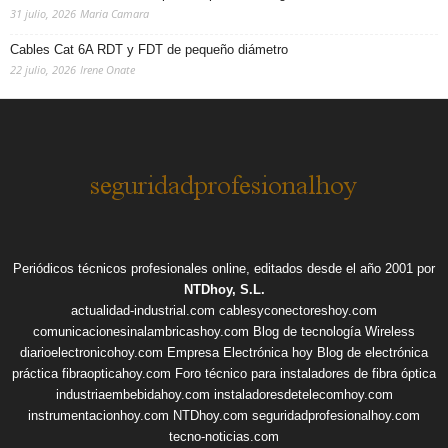
31 julio, 2026
Maria Camara
Cables Cat 6A RDT y FDT de pequeño diámetro
22 julio, 2026
Irene Onate
Periódicos técnicos profesionales online, editados desde el año 2001 por
NTDhoy, S.L.
actualidad-industrial.com
cablesyconectoreshoy.com
comunicacionesinalambricashoy.com
Blog de tecnología Wireless
diarioelectronicohoy.com
Empresa Electrónica hoy
Blog de electrónica
práctica
fibraopticahoy.com
Foro técnico para instaladores de fibra óptica
industriaembebidahoy.com
instaladoresdetelecomhoy.com
instrumentacionhoy.com
NTDhoy.com
seguridadprofesionalhoy.com
tecno-noticias.com