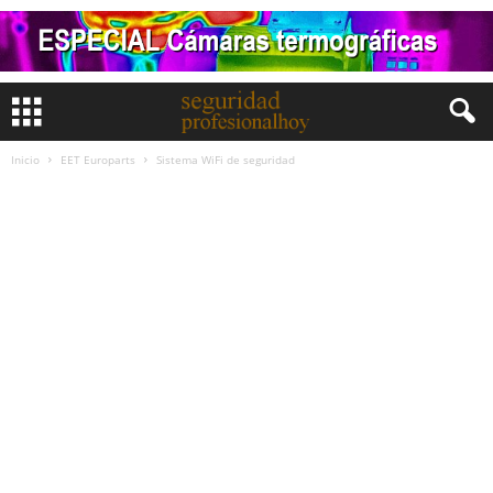
Inicio
EET Europarts
Sistema WiFi de seguridad