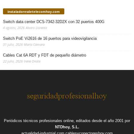
instaladoresdetelecomhoy.com
Switch data center DCS-7342-32D2X con 32 puertos 400G
4 agosto, 2026
Alvaro Llorente
Switch PoE Vi2616 de 16 puertos para videovigilancia
31 julio, 2026
Maria Camara
Cables Cat 6A RDT y FDT de pequeño diámetro
22 julio, 2026
Irene Onate
Periódicos técnicos profesionales online, editados desde el año 2001 por
NTDhoy, S.L.
actualidad-industrial.com
cablesyconectoreshoy.com