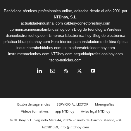
Periódicos técnicos profesionales online, editados desde el año 2001 por
NTDhoy, S.L.
actualidad-industrial.com
cablesyconectoreshoy.com
comunicacionesinalambricashoy.com
Blog de tecnología Wireless
diarioelectronicohoy.com
Empresa Electrónica hoy
Blog de electrónica
práctica
fibraopticahoy.com
Foro técnico para instaladores de fibra óptica
industriaembebidahoy.com
instaladoresdetelecomhoy.com
instrumentacionhoy.com
NTDhoy.com
seguridadprofesionalhoy.com
tecno-noticias.com
Buzón de sugerencias
SERVICIO AL LECTOR
Monografías
Vídeos formativos
app NTDhoy
Aviso legal NTDhoy
© NTDhoy, S.L., Segundo Mata 4A, 28224 Pozuelo de Alarcón, Madrid, +34
626981059, info @ ntdhoy.com