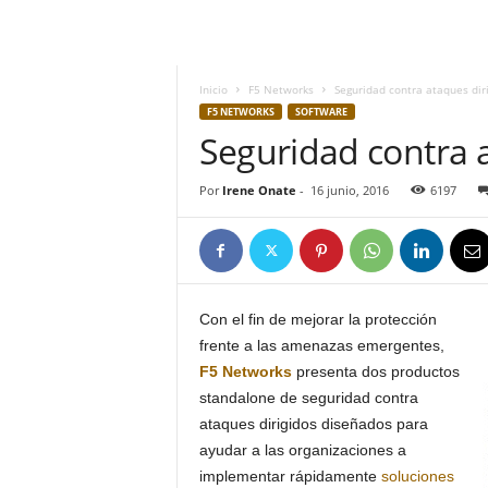
h
o
y
.
Inicio
F5 Networks
Seguridad contra ataques dir
c
F5 NETWORKS
SOFTWARE
o
Seguridad contra a
m
Por
Irene Onate
-
16 junio, 2016
6197
Con el fin de mejorar la protección
frente a las amenazas emergentes,
F5 Networks
presenta dos productos
standalone de seguridad contra
ataques dirigidos diseñados para
ayudar a las organizaciones a
implementar rápidamente
soluciones