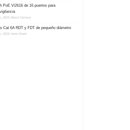
h PoE Vi2616 de 16 puertos para
vigilancia
o, 2026
Maria Camara
s Cat 6A RDT y FDT de pequeño diámetro
o, 2026
Irene Onate