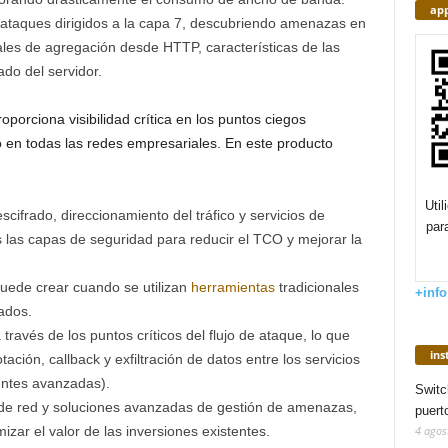
app
ataques dirigidos a la capa 7, descubriendo amenazas en
ñales de agregación desde HTTP, características de las
ado del servidor.
oporciona visibilidad crítica en los puntos ciegos
o en todas las redes empresariales. En este producto
Uti
scifrado, direccionamiento del tráfico y servicios de
par
s las capas de seguridad para reducir el TCO y mejorar la
ede crear cuando se utilizan
herramientas
tradicionales
+info
ados.
 través de los puntos críticos del flujo de ataque, lo que
in
tación, callback y exfiltración de datos entre los servicios
entes avanzadas).
Switc
de red y soluciones avanzadas de gestión de amenazas,
puert
4 agos
zar el valor de las inversiones existentes.