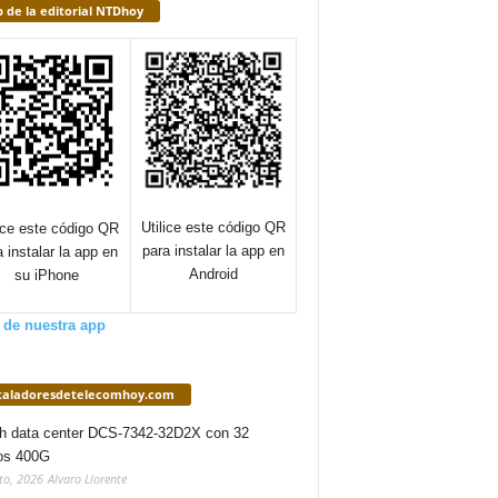
 de la editorial NTDhoy
Utilice este código QR
lice este código QR
para instalar la app en
a instalar la app en
Android
su iPhone
 de nuestra app
staladoresdetelecomhoy.com
h data center DCS-7342-32D2X con 32
os 400G
to, 2026
Alvaro Llorente