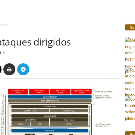
igidos
Not
taques dirigidos
0
Mon