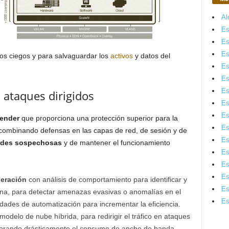
Al
Es
Es
Es
ntos ciegos y para salvaguardar los
activos
y datos del
Es
Es
Es
 ataques dirigidos
Es
Es
fender
que proporciona una protección superior para la
Es
 combinando defensas en las capas de red, de sesión y de
Es
itudes sospechosas
y de mantener el funcionamiento
Es
Es
Es
eración
con análisis de comportamiento para identificar y
Es
ina, para detectar amenazas evasivas o anomalías en el
Es
idades de automatización para incrementar la eficiencia.
odelo de nube híbrida, para redirigir el tráfico en ataques
jorando drásticamente el consumo de ancho de banda.