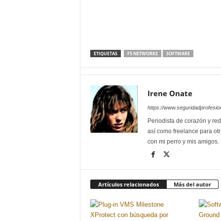
ETIQUETAS
F5 NETWORKS
SOFTWARE
Irene Onate
https://www.seguridadprofesio
Periodista de corazón y red
así como freelance para otr
con mi perro y mis amigos.
Artículos relacionados
Más del autor