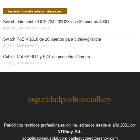
instaladoresdetelecomhoy.com
Switch data center DCS-7342-32D2X con 32 puertos 400G
4 agosto, 2026
Alvaro Llorente
Switch PoE Vi2616 de 16 puertos para videovigilancia
31 julio, 2026
Maria Camara
Cables Cat 6A RDT y FDT de pequeño diámetro
22 julio, 2026
Irene Onate
Periódicos técnicos profesionales online, editados desde el año 2001 por
NTDhoy, S.L.
actualidad-industrial.com
cablesyconectoreshoy.com