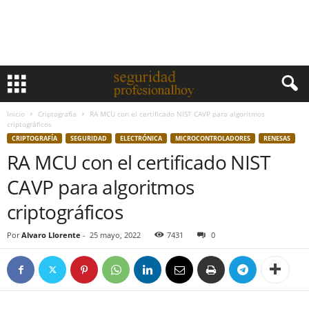
Inicio
Criptografía
RA MCU con el certificado NIST CAVP para algoritmos
criptográficos
CRIPTOGRAFÍA
SEGURIDAD
ELECTRÓNICA
MICROCONTROLADORES
RENESAS
RA MCU con el certificado NIST
CAVP para algoritmos
criptográficos
Por
Alvaro Llorente
-
25 mayo, 2022
7431
0