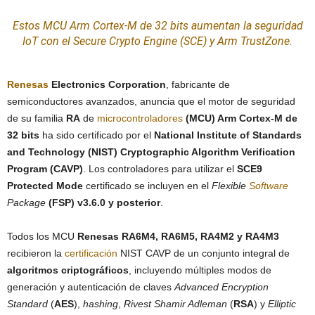
Estos MCU Arm Cortex-M de 32 bits aumentan la
seguridad
IoT
con el Secure Crypto Engine (SCE) y Arm TrustZone.
Renesas
Electronics Corporation
, fabricante de
semiconductores avanzados, anuncia que el motor de seguridad
de su familia
RA
de
microcontroladores
(MCU) Arm Cortex-M de
32 bits
ha sido certificado por el
National Institute of Standards
and Technology (NIST) Cryptographic Algorithm Verification
Program (CAVP)
. Los controladores para utilizar el
SCE9
Protected Mode
certificado se incluyen en el
Flexible
Software
Package
(FSP) v3.6.0 y posterior
.
Todos los MCU
Renesas RA6M4, RA6M5, RA4M2 y RA4M3
recibieron la
certificación
NIST CAVP de un conjunto integral de
algoritmos criptográficos
, incluyendo múltiples modos de
generación y autenticación de claves
Advanced Encryption
Standard
(
AES
),
hashing
,
Rivest Shamir Adleman
(
RSA
) y
Elliptic