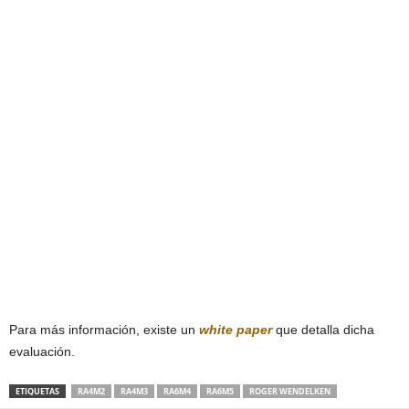
Para más información, existe un
white paper
que detalla dicha
evaluación.
ETIQUETAS
RA4M2
RA4M3
RA6M4
RA6M5
ROGER WENDELKEN