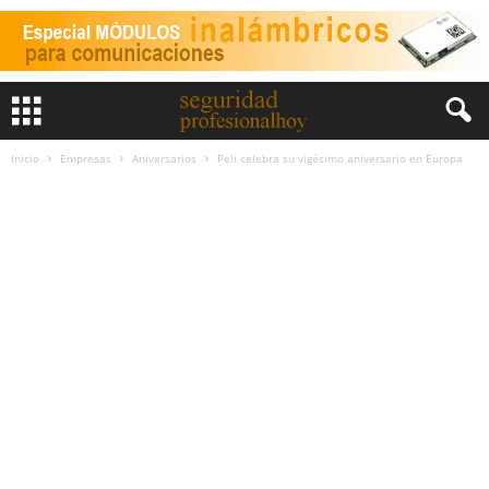
Inicio
Empresas
Aniversarios
Peli celebra su vigésimo aniversario en Europa