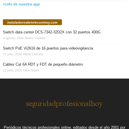
+info de nuestra app
instaladoresdetelecomhoy.com
Switch data center DCS-7342-32D2X con 32 puertos 400G
4 agosto, 2026
Alvaro Llorente
Switch PoE Vi2616 de 16 puertos para videovigilancia
31 julio, 2026
Maria Camara
Cables Cat 6A RDT y FDT de pequeño diámetro
22 julio, 2026
Irene Onate
Periódicos técnicos profesionales online, editados desde el año 2001 por