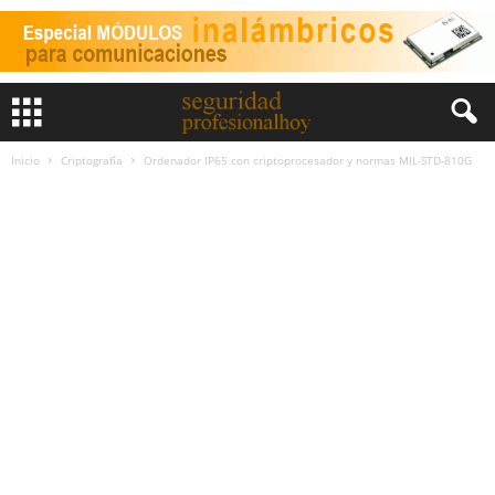
Inicio
Criptografía
Ordenador IP65 con criptoprocesador y normas MIL-STD-810G