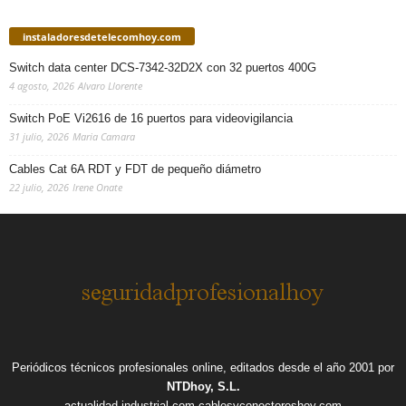
instaladoresdetelecomhoy.com
Switch data center DCS-7342-32D2X con 32 puertos 400G
4 agosto, 2026
Alvaro Llorente
Switch PoE Vi2616 de 16 puertos para videovigilancia
31 julio, 2026
Maria Camara
Cables Cat 6A RDT y FDT de pequeño diámetro
22 julio, 2026
Irene Onate
Periódicos técnicos profesionales online, editados desde el año 2001 por
NTDhoy, S.L.
actualidad-industrial.com
cablesyconectoreshoy.com