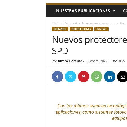
h
NUESTRAS PUBLICACIONES
C
o
y
.
Inicio
Dismatel
Nuevos protectores ante sobret
c
DISMATEL
PROTECCIONES
RAYCAP
o
Nuevos protectore
m
SPD
Por
Alvaro Llorente
-
19 enero, 2022
9155
Con los últimos avances tecnológi
aplicaciones, como
sistemas
fotovo
equipos