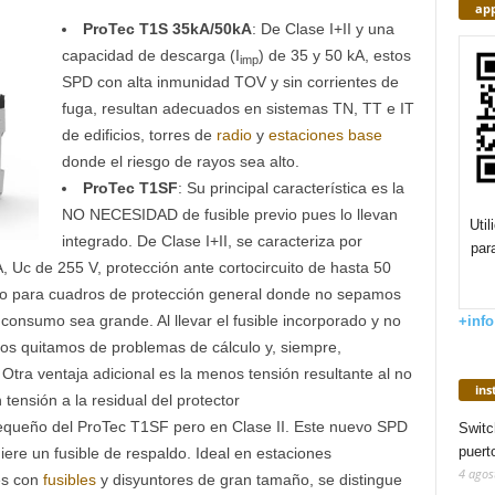
app
ProTec T1S 35kA/50kA
: De Clase I+II y una
capacidad de descarga (I
) de 35 y 50 kA, estos
imp
SPD con alta inmunidad TOV y sin corrientes de
fuga, resultan adecuados en sistemas TN, TT e IT
de edificios, torres de
radio
y
estaciones base
donde el riesgo de rayos sea alto.
ProTec T1SF
: Su principal característica es la
NO NECESIDAD de fusible previo pues lo llevan
Uti
integrado. De Clase I+II, se caracteriza por
par
 Uc de 255 V, protección ante cortocircuito de hasta 50
 para cuadros de protección general donde no sepamos
 consumo sea grande. Al llevar el fusible incorporado y no
+info
nos quitamos de problemas de cálculo y, siempre,
tra ventaja adicional es la menos tensión resultante al no
in
ensión a la residual del protector
equeño del ProTec T1SF pero en Clase II. Este nuevo SPD
Switc
puert
ere un fusible de respaldo. Ideal en estaciones
4 agos
es con
fusibles
y disyuntores de gran tamaño, se distingue