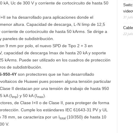
 kA, Uc de 300 V y corriente de cortocircuito de hasta 50
Switc
video
31 juli
+II se ha desarrollado para aplicaciones donde el
 menor altura. Capacidad de descarga, L-N Iimp de 12,5
Cable
corriente de cortocircuito de hasta 50 kArms. Se dirige a
22 juli
y paneles de subdistribución.
n 9 mm por polo, el nuevo SPD de Tipo 2 + 3 en
V, capacidad de descarga Imax de hasta 20 kA y soporte
 25 kArms. Puede ser utilizado en los cuadros de protección
os de subdistribución.
S-950-4Y
son protectores que se han desarrollado
voltaicos de Huawei pues poseen alguna tensión particular
 Clase II destacan por una tensión de trabajo de hasta 950
 kA (I
) y 50 kA (I
).
imp
max
ctores, de Clase I+II o de Clase II, para proteger de forma
 protección. Cumple los estándares IEC 61643-31 PV y UL
 78 mm, se caracteriza por un I
(10/350) de hasta 10
total
00 V.