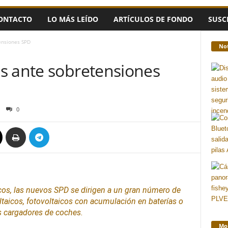
ONTACTO
LO MÁS LEÍDO
ARTÍCULOS DE FONDO
SUSC
ensiones SPD
Not
s ante sobretensiones
0
cos, las nuevos SPD se dirigen a un gran número de
ltaicos, fotovoltaicos con acumulación en
baterías
o
 cargadores de coches.
Mon