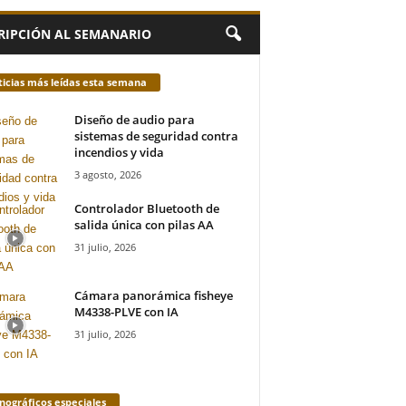
RIPCIÓN AL SEMANARIO
icias más leídas esta semana
Diseño de audio para
sistemas de seguridad contra
incendios y vida
3 agosto, 2026
Controlador Bluetooth de
salida única con pilas AA
31 julio, 2026
Cámara panorámica fisheye
M4338-PLVE con IA
31 julio, 2026
ográficos especiales