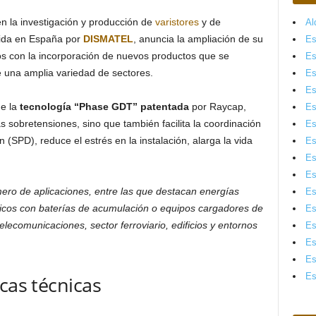
en la investigación y producción de
varistores
y de
Al
buida en España por
DISMATEL
, anuncia la ampliación de su
Es
os con la incorporación de nuevos productos que se
Es
 una amplia variedad de sectores.
Es
Es
de la
tecnología “Phase GDT” patentada
por Raycap,
Es
s sobretensiones, sino que también facilita la coordinación
Es
n (SPD), reduce el estrés en la instalación, alarga la vida
Es
Es
Es
ro de aplicaciones, entre las que destacan energías
Es
aicos con baterías de acumulación o equipos cargadores de
Es
lecomunicaciones, sector ferroviario, edificios y entornos
Es
Es
Es
Es
cas técnicas