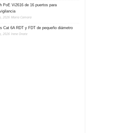
h PoE Vi2616 de 16 puertos para
vigilancia
o, 2026
Maria Camara
s Cat 6A RDT y FDT de pequeño diámetro
o, 2026
Irene Onate