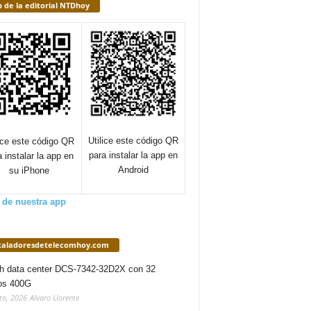
 de la editorial NTDhoy
Utilice este código QR
lice este código QR
para instalar la app en
a instalar la app en
Android
su iPhone
 de nuestra app
staladoresdetelecomhoy.com
h data center DCS-7342-32D2X con 32
os 400G
to, 2026
Alvaro Llorente