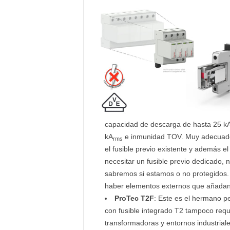
capacidad de descarga de hasta 25 kA,
kA
e inmunidad TOV. Muy adecuado
rms
el fusible previo existente y además el
necesitar un fusible previo dedicado, 
sabremos si estamos o no protegidos. O
haber elementos externos que añadan t
ProTec T2F
: Este es el hermano p
con fusible integrado T2 tampoco requi
transformadoras y entornos industrial