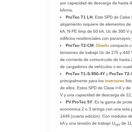
por capacidad de descarga de hasta 40
kArms.
ProTec T1 LH
: Este SPD de Calse I
alojamiento requiere de elementos de
kA, N-PE Iimp de 50 kA, Uc de 300 V y 
edificios residenciales con pararrayos 
ProTec T2-CM
:
Diseño
compacto co
tensiones de trabajo Uc de 275 y 440 
de corriente de cortocircuito de hasta
de cargadores de vehículos o en cuadr
ProTec T1-S-950-4Y
y
ProTec T2-
principalmente para los
inversores
foto
de ellos. Estos SPD de Clase I+II y de
V y una capacidad de descarga de 12,5
PV ProTec 5Y
: Es la gama de prote
económica 2 o 3 strings con una sola
1449 (cuarta edición). Con módulos de
kA y una tensión de trabajo U
de 11
cpv