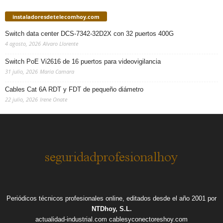
instaladoresdetelecomhoy.com
Switch data center DCS-7342-32D2X con 32 puertos 400G
4 agosto, 2026
Alvaro Llorente
Switch PoE Vi2616 de 16 puertos para videovigilancia
31 julio, 2026
Maria Camara
Cables Cat 6A RDT y FDT de pequeño diámetro
22 julio, 2026
Irene Onate
Periódicos técnicos profesionales online, editados desde el año 2001 por
NTDhoy, S.L.
actualidad-industrial.com
cablesyconectoreshoy.com