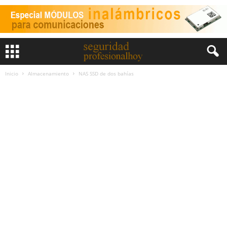
Inicio
Almacenamiento
NAS SSD de dos bahías