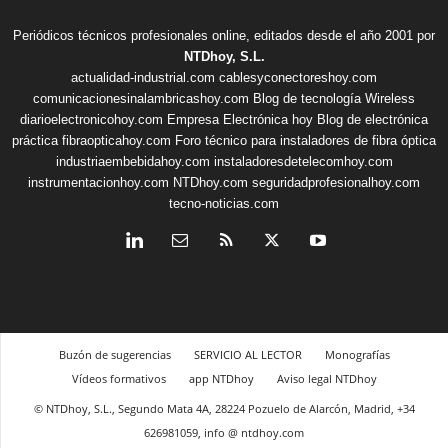
Periódicos técnicos profesionales online, editados desde el año 2001 por
NTDhoy, S.L.
actualidad-industrial.com
cablesyconectoreshoy.com
comunicacionesinalambricashoy.com
Blog de tecnología Wireless
diarioelectronicohoy.com
Empresa Electrónica hoy
Blog de electrónica
práctica
fibraopticahoy.com
Foro técnico para instaladores de fibra óptica
industriaembebidahoy.com
instaladoresdetelecomhoy.com
instrumentacionhoy.com
NTDhoy.com
seguridadprofesionalhoy.com
tecno-noticias.com
Buzón de sugerencias
SERVICIO AL LECTOR
Monografías
Vídeos formativos
app NTDhoy
Aviso legal NTDhoy
© NTDhoy, S.L., Segundo Mata 4A, 28224 Pozuelo de Alarcón, Madrid, +34
626981059, info @ ntdhoy.com