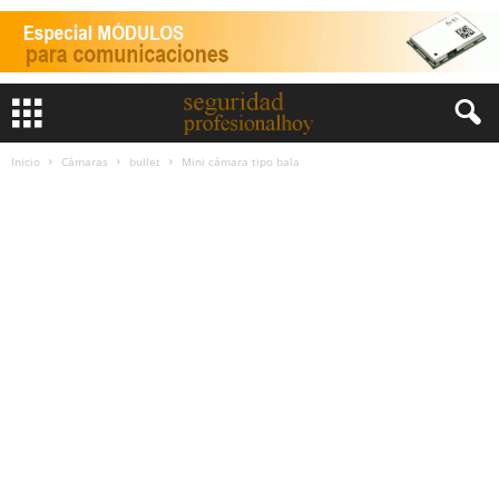
Inicio
Cámaras
bullet
Mini cámara tipo bala