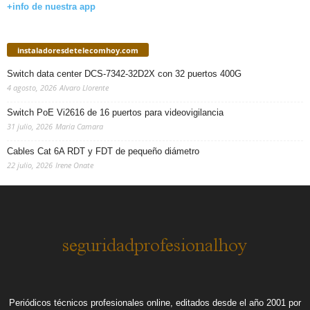
+info de nuestra app
instaladoresdetelecomhoy.com
Switch data center DCS-7342-32D2X con 32 puertos 400G
4 agosto, 2026
Alvaro Llorente
Switch PoE Vi2616 de 16 puertos para videovigilancia
31 julio, 2026
Maria Camara
Cables Cat 6A RDT y FDT de pequeño diámetro
22 julio, 2026
Irene Onate
Periódicos técnicos profesionales online, editados desde el año 2001 por