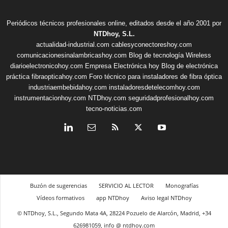
Periódicos técnicos profesionales online, editados desde el año 2001 por
NTDhoy, S.L.
actualidad-industrial.com
cablesyconectoreshoy.com
comunicacionesinalambricashoy.com
Blog de tecnología Wireless
diarioelectronicohoy.com
Empresa Electrónica hoy
Blog de electrónica
práctica
fibraopticahoy.com
Foro técnico para instaladores de fibra óptica
industriaembebidahoy.com
instaladoresdetelecomhoy.com
instrumentacionhoy.com
NTDhoy.com
seguridadprofesionalhoy.com
tecno-noticias.com
Buzón de sugerencias
SERVICIO AL LECTOR
Monografías
Vídeos formativos
app NTDhoy
Aviso legal NTDhoy
© NTDhoy, S.L., Segundo Mata 4A, 28224 Pozuelo de Alarcón, Madrid, +34
626981059, info @ ntdhoy.com