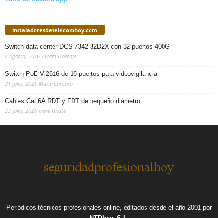
instaladoresdetelecomhoy.com
Switch data center DCS-7342-32D2X con 32 puertos 400G
4 agosto, 2026
Alvaro Llorente
Switch PoE Vi2616 de 16 puertos para videovigilancia
31 julio, 2026
Maria Camara
Cables Cat 6A RDT y FDT de pequeño diámetro
22 julio, 2026
Irene Onate
Periódicos técnicos profesionales online, editados desde el año 2001 por
NTDhoy, S.L.