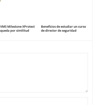
 VMS Milestone XProtect
Beneficios de estudiar un curso
queda por similitud
de director de seguridad