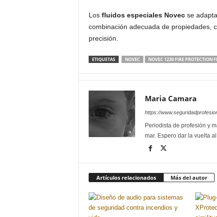
Los
fluidos especiales Novec
se adaptan
combinación adecuada de propiedades, co
precisión.
ETIQUETAS
NOVEC
NOVEC 1230 FIRE PROTECTION F
Maria Camara
https://www.seguridadprofesio
Periodista de profesión y ma
mar. Espero dar la vuelta a
Artículos relacionados
Más del autor