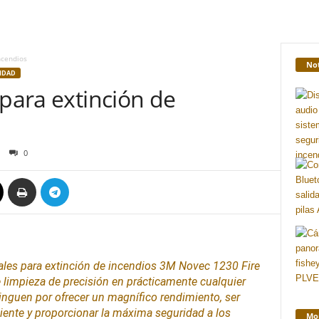
ncendios
Not
IDAD
 para extinción de
0
ales para extinción de
incendios
3M
Novec 1230 Fire
e
limpieza
de precisión en prácticamente cualquier
inguen por ofrecer un magnífico rendimiento, ser
iente y proporcionar la máxima
seguridad
a los
Mon