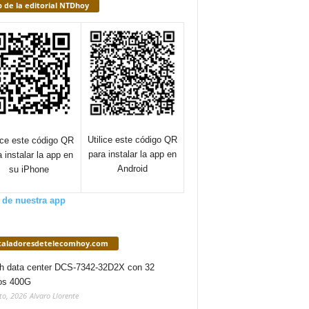
 de la editorial NTDhoy
Utilice este código QR
lice este código QR
para instalar la app en
a instalar la app en
Android
su iPhone
 de nuestra app
staladoresdetelecomhoy.com
h data center DCS-7342-32D2X con 32
os 400G
to, 2026
Alvaro Llorente