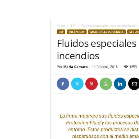
h
o
y
.
Inicio
3M
Fluidos especiales para extinción de i
c
3M
INCENDIOS
MATERIALES ESPECIALES
SEGUR
o
Fluidos especiales
m
incendios
Por
Maria Camara
-
14 febrero, 2018
1853
La firma mostrará sus fluidos especi
Protection Fluid y los procesos d
entorno. Estos productos se dist
respetuosos con el medio amb