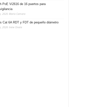
h PoE Vi2616 de 16 puertos para
vigilancia
o, 2026
Maria Camara
s Cat 6A RDT y FDT de pequeño diámetro
o, 2026
Irene Onate