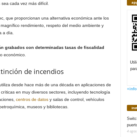
app
 sea cada vez más difícil.
ec, que proporcionan una alternativa económica ante los
 magnífico rendimiento, respeto del medio ambiente y
a a día.
án grabados con determinadas tasas de fiscalidad
ro económico.
Uti
par
xtinción de incendios
utiliza desde hace más de una década en aplicaciones de
+info
 críticas en muy diversos sectores, incluyendo tecnología
aciones,
centros de datos
y salas de control, vehículos
 petroquímica, museos y bibliotecas.
in
Switc
puert
4 agos