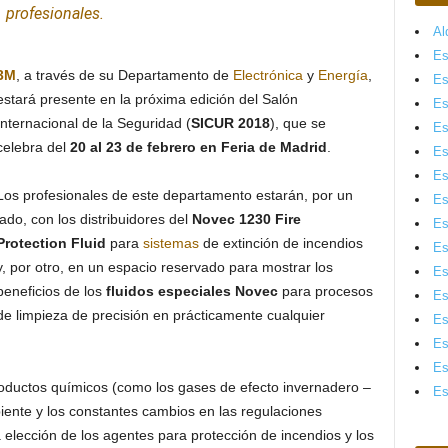
profesionales.
Al
Es
3M
, a través de su Departamento de
Electrónica
y
Energía
,
Es
estará presente en la próxima edición del Salón
Es
Internacional de la Seguridad (
SICUR 2018
), que se
Es
celebra del
20 al 23 de febrero en Feria de Madrid
.
Es
Es
Los profesionales de este departamento estarán, por un
Es
lado, con los distribuidores del
Novec 1230 Fire
Es
Protection Fluid
para
sistemas
de extinción de incendios
Es
y, por otro, en un espacio reservado para mostrar los
Es
beneficios de los
fluidos especiales Novec
para procesos
Es
de limpieza de precisión en prácticamente cualquier
Es
Es
Es
roductos químicos (como los gases de efecto invernadero –
Es
ente y los constantes cambios en las regulaciones
 elección de los agentes para protección de incendios y los