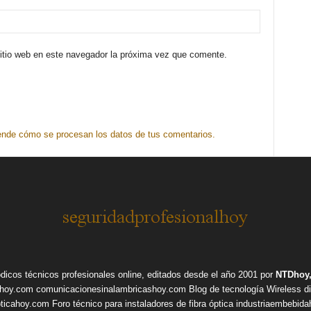
sitio web en este navegador la próxima vez que comente.
nde cómo se procesan los datos de tus comentarios.
ódicos técnicos profesionales online, editados desde el año 2001 por
NTDhoy,
shoy.com
comunicacionesinalambricashoy.com
Blog de tecnología Wireless
d
pticahoy.com
Foro técnico para instaladores de fibra óptica
industriaembebid