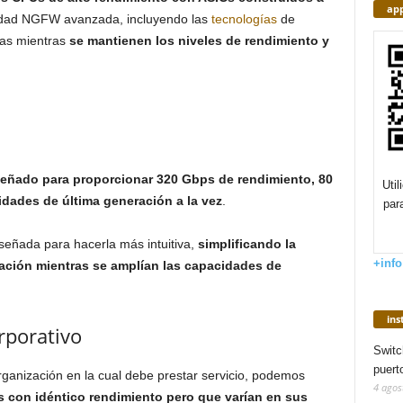
app
nalidad NGFW avanzada, incluyendo las
tecnologías
de
das mientras
se mantienen los niveles de rendimiento y
señado para proporcionar 320 Gbps de rendimiento, 80
Uti
idades de última generación a la vez
.
par
iseñada para hacerla más intuitiva,
simplificando la
+info
tación mientras se amplían las capacidades de
in
rporativo
Switc
puert
rganización en la cual debe prestar servicio, podemos
4 agos
s con idéntico rendimiento pero que varían en sus