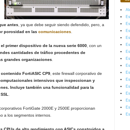
Al
Es
Es
que antes
, ya que debe seguir siendo defendido, pero, a
Es
or porosidad en las
comunicaciones
.
Es
Es
 el primer dispositivo de la nueva serie 6000
, con un
Es
randes cantidades de tráfico procedentes de
Es
las grandes organizaciones
.
Es
Es
contenido FortiASIC CP9
, este firewall corporativo de
Es
 computacionales intensivos que inspeccionan y
Es
ones. Incluye también una funcionalidad para la
Es
 SSL
.
Es
Es
corporativos FortiGate 2000E y 2500E proporcionan
Es
o a los segmentos internos.
s CPUs de alto rendimiento con ASICs construidos a