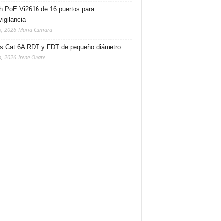
h PoE Vi2616 de 16 puertos para
vigilancia
o, 2026
Maria Camara
s Cat 6A RDT y FDT de pequeño diámetro
o, 2026
Irene Onate