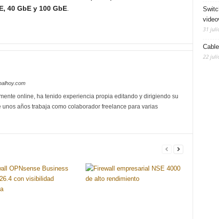
E, 40 GbE y 100 GbE
.
Switc
video
31 juli
Cable
22 juli
nalhoy.com
mente online, ha tenido experiencia propia editando y dirigiendo su
 unos años trabaja como colaborador freelance para varias