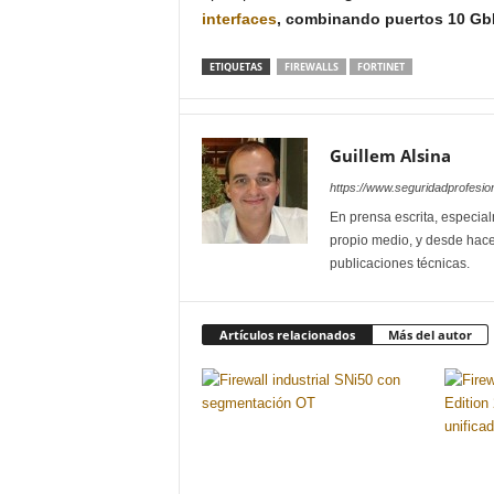
interfaces
, combinando puertos 10 Gb
ETIQUETAS
FIREWALLS
FORTINET
Guillem Alsina
https://www.seguridadprofesio
En prensa escrita, especial
propio medio, y desde hace
publicaciones técnicas.
Artículos relacionados
Más del autor