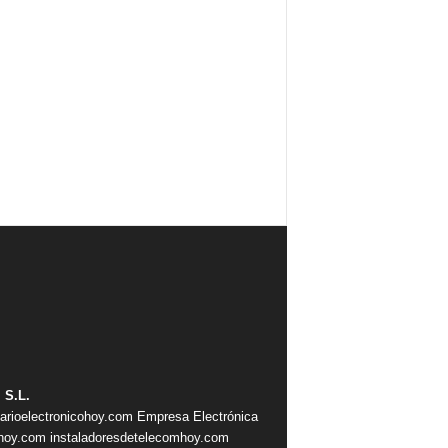
 S.L.
iarioelectronicohoy.com
Empresa Electrónica
ahoy.com
instaladoresdetelecomhoy.com