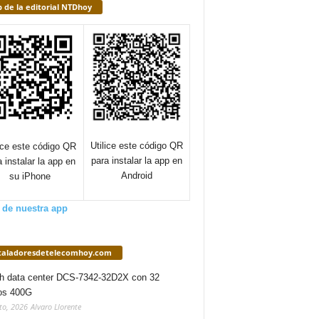
 de la editorial NTDhoy
Utilice este código QR
lice este código QR
para instalar la app en
a instalar la app en
Android
su iPhone
 de nuestra app
staladoresdetelecomhoy.com
h data center DCS-7342-32D2X con 32
os 400G
to, 2026
Alvaro Llorente