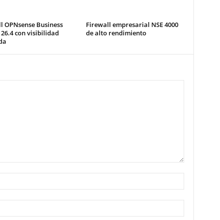
ll OPNsense Business
Firewall empresarial NSE 4000
 26.4 con visibilidad
de alto rendimiento
da