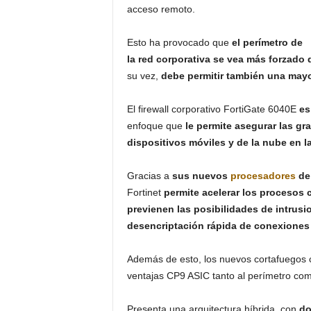
acceso remoto.
Esto ha provocado que
el perímetro de
la red corporativa se vea más forzado 
su vez,
debe permitir también una may
El firewall corporativo FortiGate 6040E
es
enfoque que
le permite asegurar las g
dispositivos móviles y de la nube en 
Gracias a
sus nuevos
procesadores
de 
Fortinet
permite acelerar los procesos
previenen las posibilidades de intrusi
desencriptación rápida de conexiones
Además de esto, los nuevos cortafuegos 
ventajas CP9 ASIC tanto al perímetro com
Presenta una arquitectura híbrida, con
do