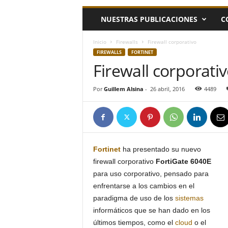
h
NUESTRAS PUBLICACIONES
C
o
y
.
Inicio
Firewalls
Firewall corporativo
c
FIREWALLS
FORTINET
o
Firewall corporati
m
Por
Guillem Alsina
-
26 abril, 2016
4489
Fortinet
ha presentado su nuevo
firewall corporativo
FortiGate 6040E
para uso corporativo, pensado para
enfrentarse a los cambios en el
paradigma de uso de los
sistemas
informáticos que se han dado en los
últimos tiempos, como el
cloud
o el