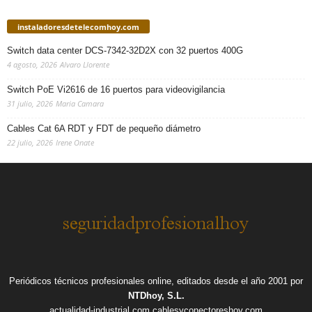
instaladoresdetelecomhoy.com
Switch data center DCS-7342-32D2X con 32 puertos 400G
4 agosto, 2026
Alvaro Llorente
Switch PoE Vi2616 de 16 puertos para videovigilancia
31 julio, 2026
Maria Camara
Cables Cat 6A RDT y FDT de pequeño diámetro
22 julio, 2026
Irene Onate
Periódicos técnicos profesionales online, editados desde el año 2001 por
NTDhoy, S.L.
actualidad-industrial.com
cablesyconectoreshoy.com