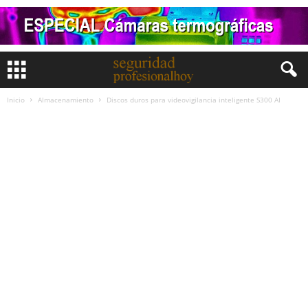
Inicio
Almacenamiento
Discos duros para videovigilancia inteligente S300 AI