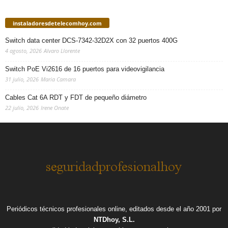
instaladoresdetelecomhoy.com
Switch data center DCS-7342-32D2X con 32 puertos 400G
4 agosto, 2026
Alvaro Llorente
Switch PoE Vi2616 de 16 puertos para videovigilancia
31 julio, 2026
Maria Camara
Cables Cat 6A RDT y FDT de pequeño diámetro
22 julio, 2026
Irene Onate
Periódicos técnicos profesionales online, editados desde el año 2001 por
NTDhoy, S.L.