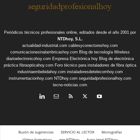
Periódicos técnicos profesionales online, editados desde el año 2001 por
NTDhoy, S.L.
actualidad-industrial.com
cablesyconectoreshoy.com
comunicacionesinalambricashoy.com
Blog de tecnología Wireless
diarioelectronicohoy.com
Empresa Electrónica hoy
Blog de electrónica
práctica
fibraopticahoy.com
Foro técnico para instaladores de fibra óptica
industriaembebidahoy.com
instaladoresdetelecomhoy.com
instrumentacionhoy.com
NTDhoy.com
seguridadprofesionalhoy.com
tecno-noticias.com
Buzón de sugerencias
SERVICIO AL LECTOR
Monografías
Vídeos formativos
app NTDhoy
Aviso legal NTDhoy