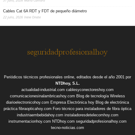
31 julio, 2026
Maria Camara
Cables Cat 6A RDT y FDT de pequeño diámetro
22 julio, 2026
Irene Onate
Periódicos técnicos profesionales online, editados desde el año 2001 por
NTDhoy, S.L.
actualidad-industrial.com
cablesyconectoreshoy.com
comunicacionesinalambricashoy.com
Blog de tecnología Wireless
diarioelectronicohoy.com
Empresa Electrónica hoy
Blog de electrónica
práctica
fibraopticahoy.com
Foro técnico para instaladores de fibra óptica
industriaembebidahoy.com
instaladoresdetelecomhoy.com
instrumentacionhoy.com
NTDhoy.com
seguridadprofesionalhoy.com
tecno-noticias.com