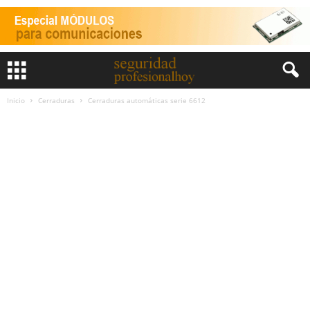
Inicio
Cerraduras
Cerraduras automáticas serie 6612