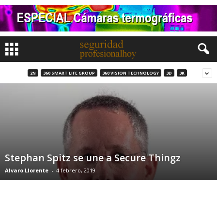
2N
360 SMART LIFE GROUP
360 VISION TECHNOLOGY
3D
3K
Stephan Spitz se une a Secure Thingz
Alvaro Llorente
-
4 febrero, 2019