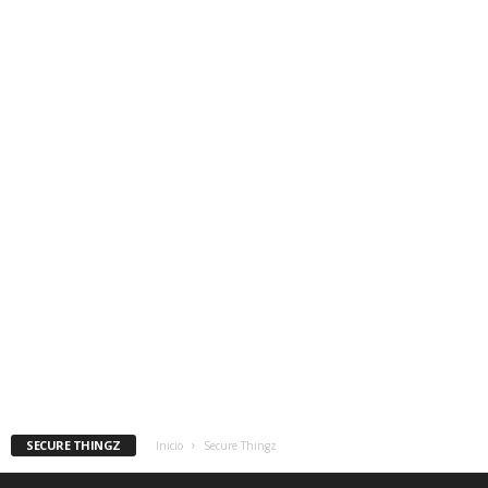
SECURE THINGZ
Inicio
Secure Thingz