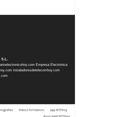
 S.L.
iarioelectronicohoy.com
Empresa Electrónica
ahoy.com
instaladoresdetelecomhoy.com
s.com
nografías
Vídeos formativos
app NTDhoy
Aviso legal NTDhoy