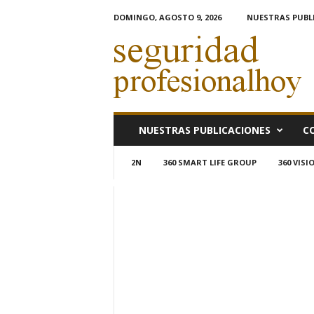
DOMINGO, AGOSTO 9, 2026
NUESTRAS PUBL
s
e
g
u
r
i
d
NUESTRAS PUBLICACIONES
C
a
d
2N
360 SMART LIFE GROUP
360 VIS
p
r
o
f
e
s
i
o
n
a
l