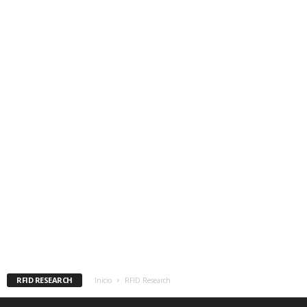
RFID RESEARCH
Inicio
RFID Research