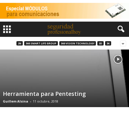
2N
360 SMART LIFE GROUP
360 VISION TECHNOLOGY
3D
3K
Herramienta para Pentesting
Guillem Alsina
-
11 octubre, 2018