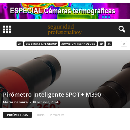
2N
360 SMART LIFE GROUP
360 VISION TECHNOLOGY
3D
3K
Pirómetro inteligente SPOT+ M390
Maria Camara
-
10 octubre, 2024
PIRÓMETROS
Inicio
Pirómetros