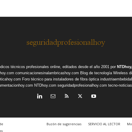
ódicos técnicos profesionales online, editados desde el año 2001 por
NTDhoy,
shoy.com
comunicacionesinalambricashoy.com
Blog de tecnología Wireless
d
pticahoy.com
Foro técnico para instaladores de fibra óptica
industriaembebid
rumentacionhoy.com
NTDhoy.com
seguridadprofesionalhoy.com
tecno-noticia
de
Buzón de sugerencias
SERVICIO AL LECTOR
Mo
om