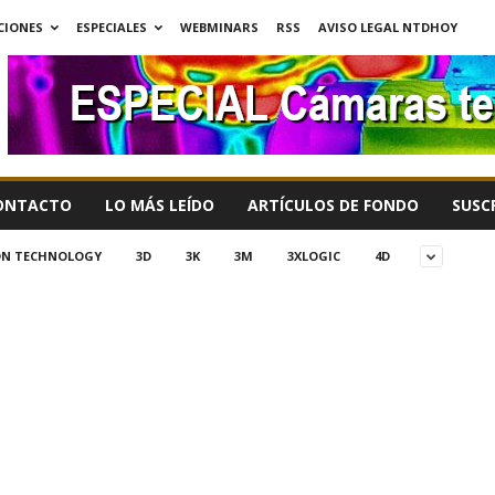
CIONES
ESPECIALES
WEBMINARS
RSS
AVISO LEGAL NTDHOY
ONTACTO
LO MÁS LEÍDO
ARTÍCULOS DE FONDO
SUSC
ION TECHNOLOGY
3D
3K
3M
3XLOGIC
4D