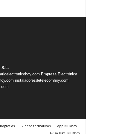
 S.L.
iarioelectronicohoy.com
Empresa Electrónica
ahoy.com
instaladoresdetelecomhoy.com
s.com
nografías
Vídeos formativos
app NTDhoy
Aviso legal NTDhoy