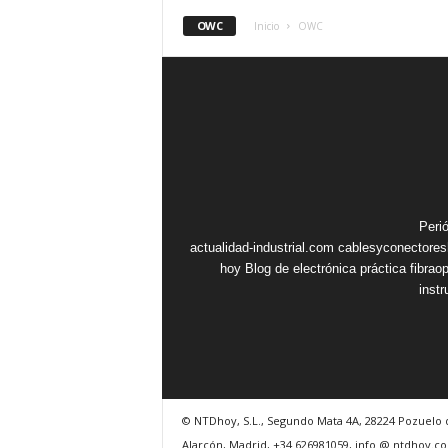
OWC
Inicio
OWC
Peri
actualidad-industrial.com
cablesyconectore
hoy
Blog de electrónica práctica
fibrao
inst
© NTDhoy, S.L., Segundo Mata 4A, 28224 Pozuelo 
Alarcón, Madrid, +34 626981059, info @ ntdhoy.c