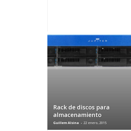
h
o
y
.
c
o
m
Rack de discos para
almacenamiento
Guillem Alsina
-
22 enero, 2015